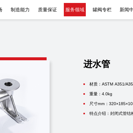
扬
制造能力
质量保证
服务领域
罐阀专栏
新闻
介
熔模精密铸造
质量方针
核电
行业应用
程
热处理
质量证书
流体化工
产品中心
誉
机加工
检测能力
人工智能
服务客户
进水管
况
表面处理
仪器仪表
质量控制
设
组装
食品机械
材质：ASTM A351/A35
重量：4.0kg
影
高铁
尺寸mm：320×185×10
船舶
特点介绍：封闭式管结
新能源