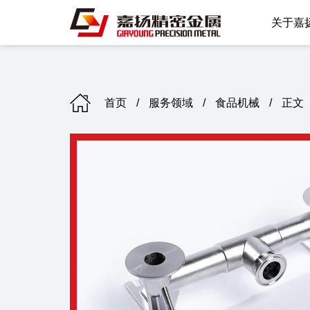
关于嘉
公司简
发展历
首页
/
服务领域
/
食品机械
/
正文
企业荣
市场概
EHS建
公司掠